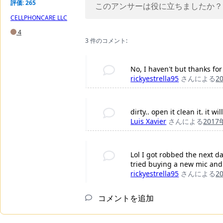
評価: 265
このアンサーは役に立ちましたか？
CELLPHONCARE LLC
4
3 件のコメント:
No, I haven't but thanks for
rickyestrella95
さんによる
2
dirty.. open it clean it. it w
Luis Xavier
さんによる
2017
Lol I got robbed the next d
tried buying a new mic and 
rickyestrella95
さんによる
2
コメントを追加