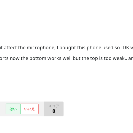
t affect the microphone, I bought this phone used so IDK wh
ports now the bottom works well but the top is too weak.. 
スコア
はい
いいえ
0