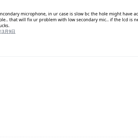
condary microphone, in ur case is slow bc the hole might have adh
e.. that will fix ur problem with low secondary mic.. if the lcd is new
ucks.
8年3月9日