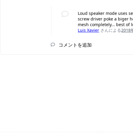
Loud speaker mode uses sen
screw driver poke a biger hol
mesh completely... best of l
Luis Xavier
さんによる
201
コメントを追加