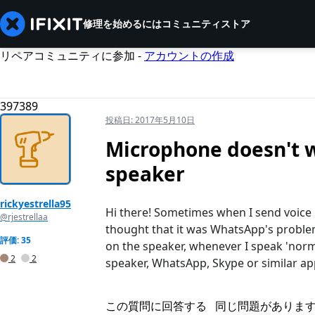
修理を始めるには
コミュニティ
ストア
リペアコミュニティに参加 -
アカウントの作成
397389
投稿日:
2017年5月10日
Microphone doesn't 
speaker
rickyestrella95
Hi there! Sometimes when I send voice 
@rjestrellaa
thought that it was WhatsApp's problem
評価: 35
on the speaker, whenever I speak 'norm
2
2
speaker, WhatsApp, Skype or similar ap
この質問に回答する
同じ問題がありま