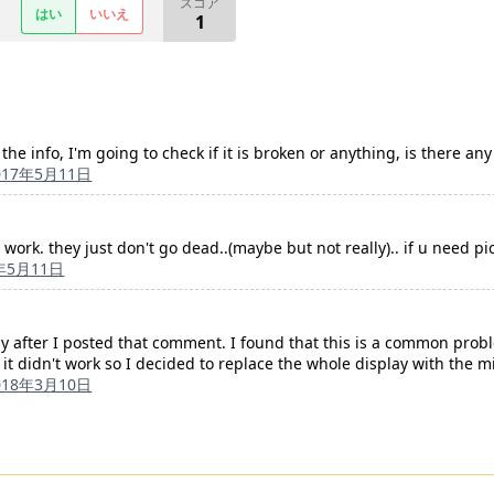
スコア
はい
いいえ
1
 the info, I'm going to check if it is broken or anything, is there an
017年5月11日
ill work. they just don't go dead..(maybe but not really).. if u need pi
年5月11日
ay after I posted that comment. I found that this is a common pro
it didn't work so I decided to replace the whole display with the m
018年3月10日