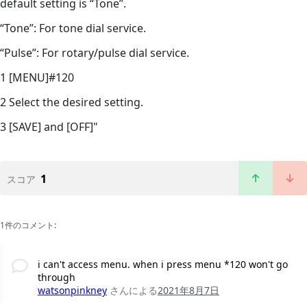
default setting is “Tone”.
“Tone”: For tone dial service.
“Pulse”: For rotary/pulse dial service.
1 [MENU]#120
2 Select the desired setting.
3 [SAVE] and [OFF]"
1
スコア
1件のコメント:
i can't access menu. when i press menu *120 won't go
through
watsonpinkney
さんによる
2021年8月7日