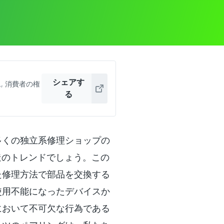
シェアす
ム
,
消費者の権
る
多くの独立系修理ショップの
造のトレンドでしょう。この
た修理方法で部品を交換する
使用不能になったデバイスか
において不可欠な行為である