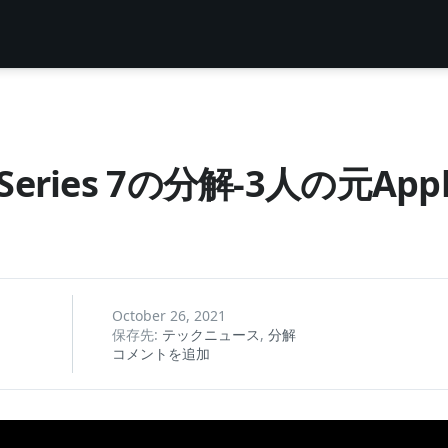
ch Series 7の分解-3人の元A
October 26, 2021
保存先:
テックニュース
,
分解
コメントを追加