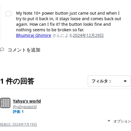
My Note 10+ power button just came out and when I
try to put it back in, it stays loose and comes back out
again. How can I fix it? the button looks fine and
nothing seems to be broken so far.
Bhumiraj Ghimire
さんによる
2024年12月29日
コメントを追加
1 件の回答
フィルタ：
Yahya's world
@yahyasworld
評価: 1
オプション
投稿日:
2024年7月19日