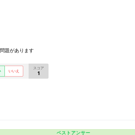
問題があります
スコア
い
いいえ
1
ベストアンサー