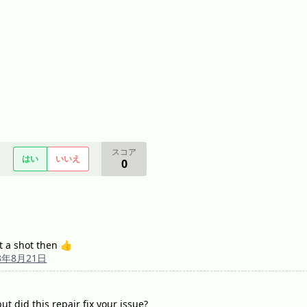
スコア
はい
いいえ
0
 it a shot then 👍
3年8月21日
t did this repair fix your issue?