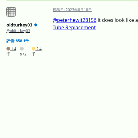
投稿日:
2023年8月18日
@peterhewit28156
it does look like a
oldturkey03
Tube Replacement
@oldturkey03
評価: 858.1千
1.4
2.4
千
972
千