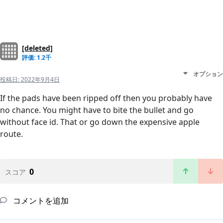
[deleted]
評価: 1.2千
オプション
投稿日:
2022年9月4日
If the pads have been ripped off then you probably have
no chance. You might have to bite the bullet and go
without face id. That or go down the expensive apple
route.
0
スコア
コメントを追加