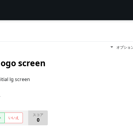
オプショ
 logo screen
itial lg screen
す
スコア
い
いいえ
0