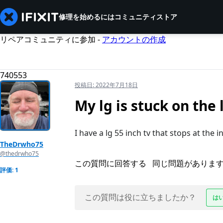
修理を始めるには
コミュニティ
ストア
リペアコミュニティに参加 -
アカウントの作成
740553
投稿日:
2022年7月18日
My lg is stuck on the
I have a lg 55 inch tv that stops at the in
TheDrwho75
@thedrwho75
この質問に回答する
同じ問題がありま
評価: 1
この質問は役に立ちましたか？
は