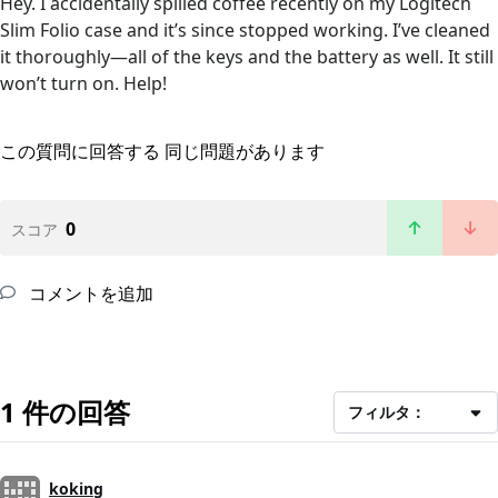
Hey. I accidentally spilled coffee recently on my Logitech
Slim Folio case and it’s since stopped working. I’ve cleaned
it thoroughly—all of the keys and the battery as well. It still
won’t turn on. Help!
この質問に回答する
同じ問題があります
0
スコア
コメントを追加
1 件の回答
フィルタ：
koking