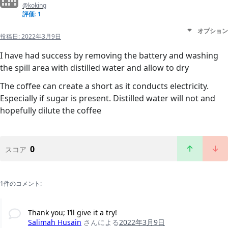
@koking
評価: 1
オプション
投稿日:
2022年3月9日
I have had success by removing the battery and washing
the spill area with distilled water and allow to dry
The coffee can create a short as it conducts electricity.
Especially if sugar is present. Distilled water will not and
hopefully dilute the coffee
0
スコア
1件のコメント:
Thank you; I’ll give it a try!
Salimah Husain
さんによる
2022年3月9日