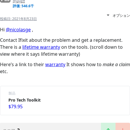
@jayeff
評価: 546.6千
オプション
投稿日:
2021年8月23日
Hi
@nicolasge
,
Contact Ifixit about the problem and get a replacement.
There is a
lifetime warranty
on the tools. (scroll down to
view where it says lifetime warranty)
Here’s a link to their
warranty
It shows how to
make a claim
etc.
製品
Pro Tech Toolkit
$79.95