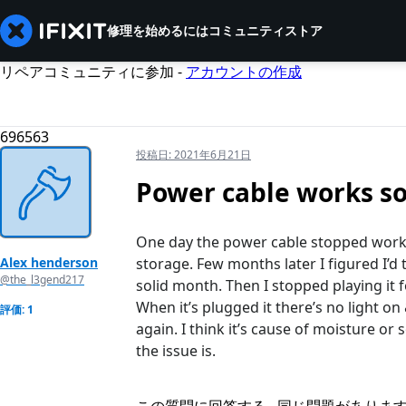
修理を始めるには
コミュニティ
ストア
リペアコミュニティに参加 -
アカウントの作成
696563
投稿日:
2021年6月21日
Power cable works so
One day the power cable stopped working
Alex henderson
storage. Few months later I figured I’d 
@the_l3gend217
solid month. Then I stopped playing it
When it’s plugged it there’s no light on
評価: 1
again. I think it’s cause of moisture o
the issue is.