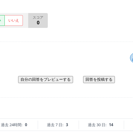
す
スコア
い
いいえ
0
自分の回答をプレビューする
回答を投稿する
過去 24時間:
0
過去 7 日:
3
過去 30 日:
14