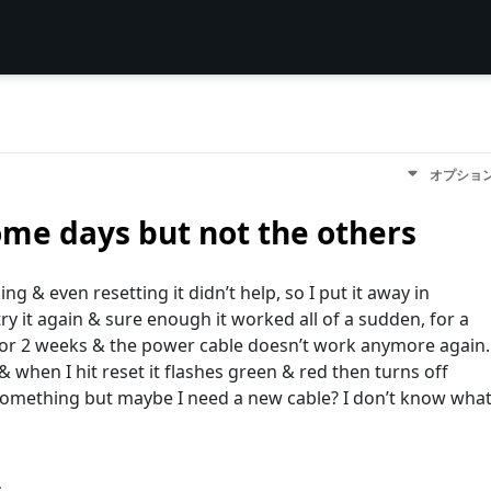
オプショ
me days but not the others
 & even resetting it didn’t help, so I put it away in
try it again & sure enough it worked all of a sudden, for a
 for 2 weeks & the power cable doesn’t work anymore again.
 & when I hit reset it flashes green & red then turns off
r something but maybe I need a new cable? I don’t know wha