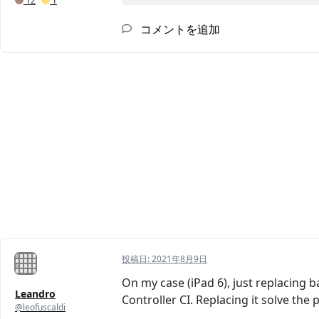
12
1
コメントを追加
投稿日:
2021年8月9日
On my case (iPad 6), just replacing b
Leandro
Controller CI. Replacing it solve the
@leofuscaldi