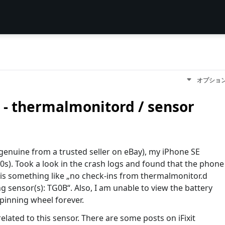
オプショ
 - thermalmonitord / sensor
-genuine from a trusted seller on eBay), my iPhone SE
0s). Took a look in the crash logs and found that the phone
 is something like „no check-ins from thermalmonitor.d
g sensor(s): TG0B“. Also, I am unable to view the battery
spinning wheel forever.
related to this sensor. There are some posts on iFixit