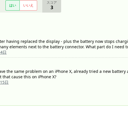
スコア
はい
いいえ
3
ter having replaced the display - plus the battery now stops char
ny elements next to the battery connector. What part do I need to 
月4日
have the same problem on an iPhone X, already tried a new battery 
that cause this on iPhone X?
月15日