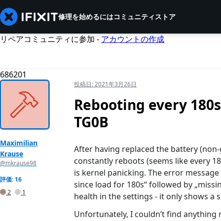
修理を始めるには
コミュニティ
ストア
リペアコミュニティに参加 -
アカウントの作成
686201
投稿日:
2021年3月26日
Rebooting every 180s
TG0B
Maximilian
After having replaced the battery (non
Krause
constantly reboots (seems like every 18
@mkrause98
is kernel panicking. The error message
評価: 16
since load for 180s“ followed by „missin
2
1
health in the settings - it only shows a 
Unfortunately, I couldn’t find anything 