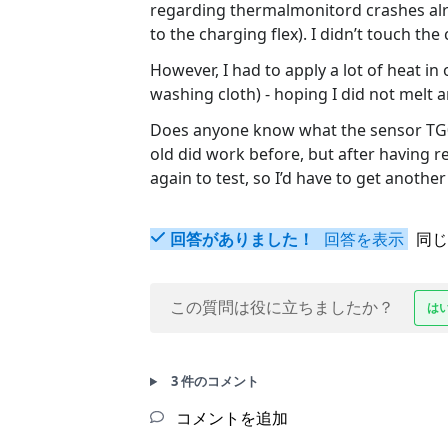
regarding thermalmonitord crashes alr
to the charging flex). I didn’t touch th
However, I had to apply a lot of heat in
washing cloth) - hoping I did not melt a
Does anyone know what the sensor TG0B
old did work before, but after having rem
again to test, so I’d have to get another 
回答がありました！
回答を表示
同じ
この質問は役に立ちましたか？
は
3 件のコメント
コメントを追加