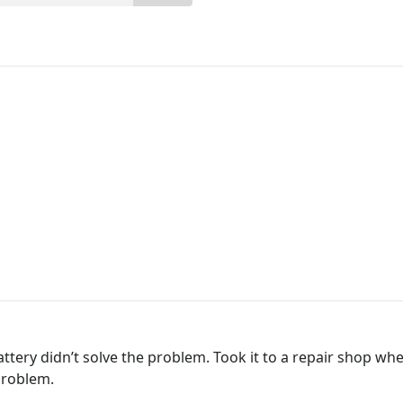
attery didn’t solve the problem. Took it to a repair shop w
 problem.