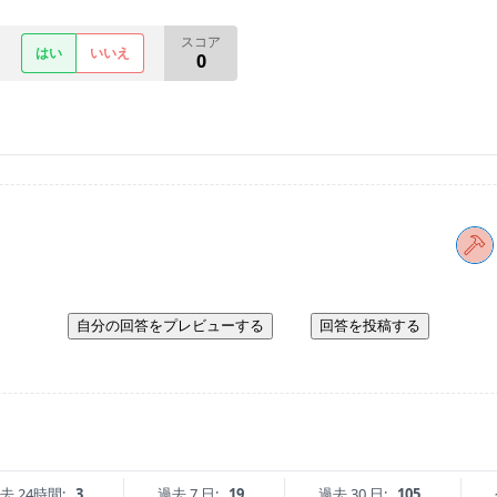
スコア
はい
いいえ
0
自分の回答をプレビューする
回答を投稿する
去 24時間:
3
過去 7 日:
19
過去 30 日:
105