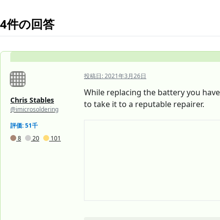
4件の回答
投稿日:
2021年3月26日
While replacing the battery you hav
Chris Stables
to take it to a reputable repairer.
@imicrosoldering
評価: 51千
8
20
101