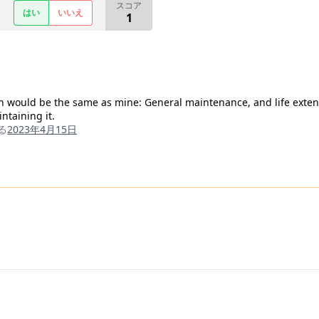
スコア
はい
いいえ
1
 would be the same as mine: General maintenance, and life extention
ntaining it.
る
2023年4月15日