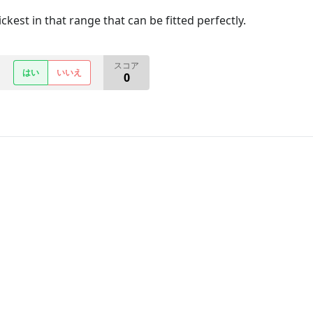
ickest in that range that can be fitted perfectly.
スコア
はい
いいえ
0