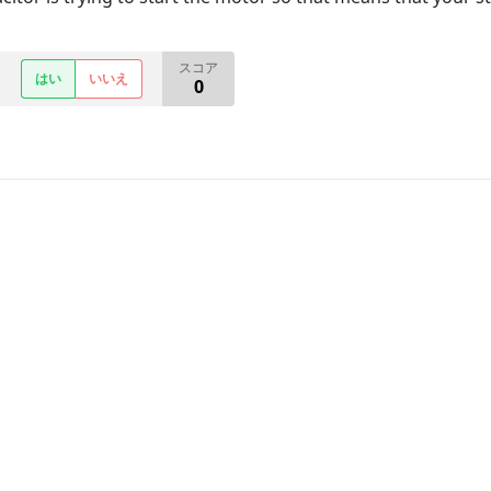
スコア
はい
いいえ
0