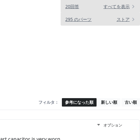
20回答
すべてを表示
295 のパーツ
ストア
フィルタ：
参考になった順
新しい順
古い順
オプション
art capacitor is very worn