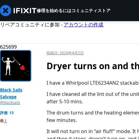
修理を始めるには
コミュニティ
ストア
リペアコミュニティに参加 -
アカウントの作成
625699
投稿日:
2020年4月2日
Dryer turns on and th
I have a Whirlpool LTE6234AN2 stackabl
Black Sails
I have cleaned all the lint out of the un
Salvage
after 5-10 mins.
@blacksails
The drum turns and the heating element
評価: 13
few minutes.
1
It will not turn on in “air fluff” mode. 
and then it stops, doesn’t turn on, and 