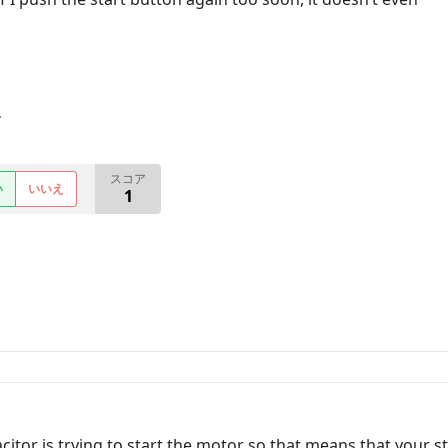
す
スコア
い
いいえ
1
tor is trying to start the motor so that means that your st