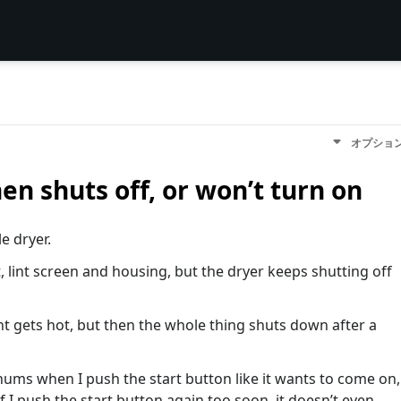
オプショ
en shuts off, or won’t turn on
e dryer.
it, lint screen and housing, but the dryer keeps shutting off
 gets hot, but then the whole thing shuts down after a
It hums when I push the start button like it wants to come on,
if I push the start button again too soon, it doesn’t even