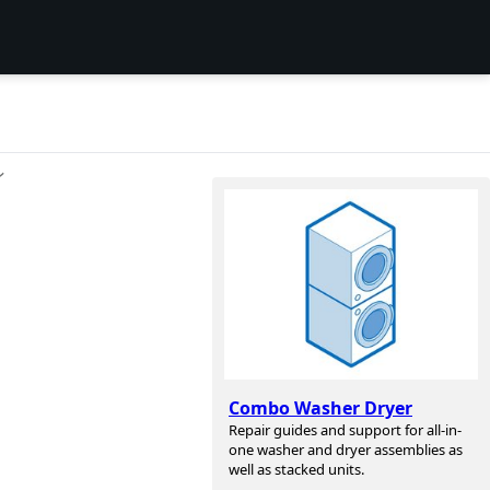
ン
Combo Washer Dryer
Repair guides and support for all-in-
one washer and dryer assemblies as
well as stacked units.