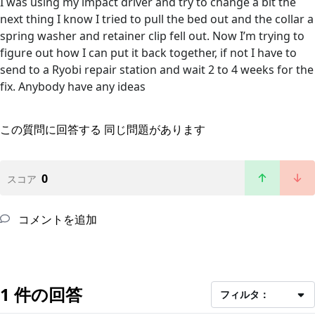
I was using my impact driver and try to change a bit the
next thing I know I tried to pull the bed out and the collar a
spring washer and retainer clip fell out. Now I’m trying to
figure out how I can put it back together, if not I have to
send to a Ryobi repair station and wait 2 to 4 weeks for the
fix. Anybody have any ideas
この質問に回答する
同じ問題があります
0
スコア
コメントを追加
1 件の回答
フィルタ：