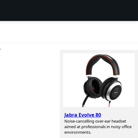
ン
Jabra Evolve 80
Noise-cancelling over-ear headset
aimed at professionals in noisy office
environments.