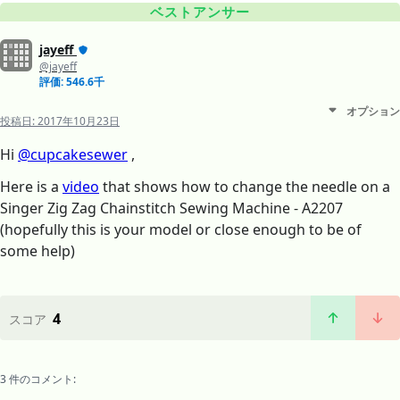
ベストアンサー
jayeff
@jayeff
評価: 546.6千
オプション
投稿日:
2017年10月23日
Hi
@cupcakesewer
,
Here is a
video
that shows how to change the needle on a
Singer Zig Zag Chainstitch Sewing Machine - A2207
(hopefully this is your model or close enough to be of
some help)
4
スコア
3 件のコメント: