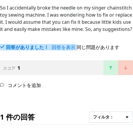
So I accidentally broke the needle on my singer chainstitch
toy sewing machine. I was wondering how to fix or replace
it. I would assume that you can fix it because little kids use
it and easily make mistakes like mine. So, any suggestions?
回答がありました！
回答を表示
同じ問題があります
1
スコア
コメントを追加
1 件の回答
フィルタ：