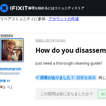
修理を始めるには
コミュニティ
ストア
リペアコミュニティに参加 -
アカウントの作成
368684
投稿日:
2017年1月16日
How do you disassemb
Just need a thorough cleaning guide?
joemangrum
@joemangrum
回答がありました！
回答を表示
同じ
評価: 61
6
1
この質問は役に立ちましたか？
は