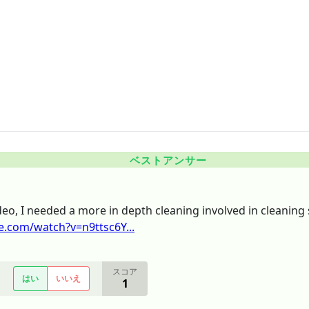
ベストアンサー
deo, I needed a more in depth cleaning involved in cleaning sa
.com/watch?v=n9ttsc6Y...
スコア
はい
いいえ
1