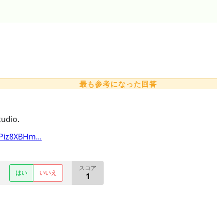
最も参考になった回答
tudio.
Piz8XBHm...
スコア
はい
いいえ
1