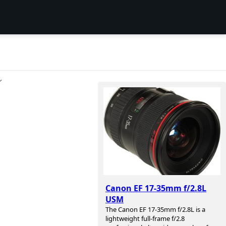
ン
Canon EF 17-35mm f/2.8L
USM
The Canon EF 17-35mm f/2.8L is a
lightweight full-frame f/2.8