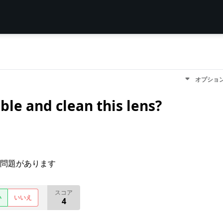
オプショ
le and clean this lens?
問題があります
スコア
い
いいえ
4