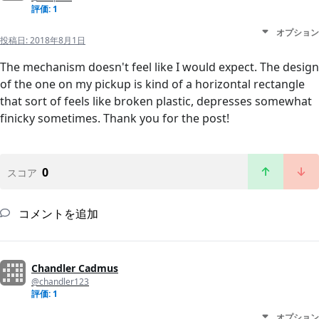
評価: 1
オプション
投稿日:
2018年8月1日
The mechanism doesn't feel like I would expect. The design
of the one on my pickup is kind of a horizontal rectangle
that sort of feels like broken plastic, depresses somewhat
finicky sometimes. Thank you for the post!
0
スコア
コメントを追加
Chandler Cadmus
@chandler123
評価: 1
オプション