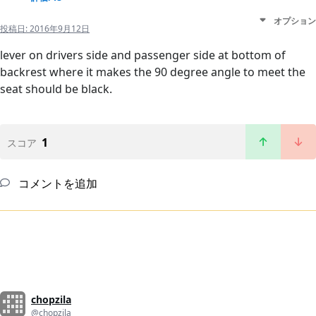
オプション
投稿日:
2016年9月12日
lever on drivers side and passenger side at bottom of
backrest where it makes the 90 degree angle to meet the
seat should be black.
1
スコア
コメントを追加
chopzila
@chopzila