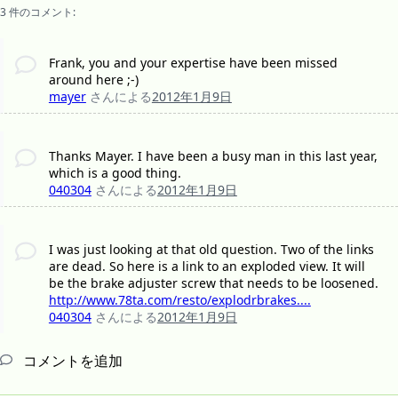
3 件のコメント:
Frank, you and your expertise have been missed
around here ;-)
mayer
さんによる
2012年1月9日
Thanks Mayer. I have been a busy man in this last year,
which is a good thing.
040304
さんによる
2012年1月9日
I was just looking at that old question. Two of the links
are dead. So here is a link to an exploded view. It will
be the brake adjuster screw that needs to be loosened.
http://www.78ta.com/resto/explodrbrakes....
040304
さんによる
2012年1月9日
コメントを追加