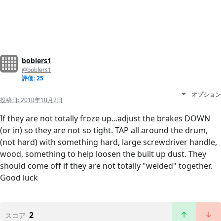
boblers1
@boblers1
評価: 25
オプション
投稿日:
2010年10月2日
If they are not totally froze up...adjust the brakes DOWN
(or in) so they are not so tight. TAP all around the drum,
(not hard) with something hard, large screwdriver handle,
wood, something to help loosen the built up dust. They
should come off if they are not totally "welded" together.
Good luck
2
スコア