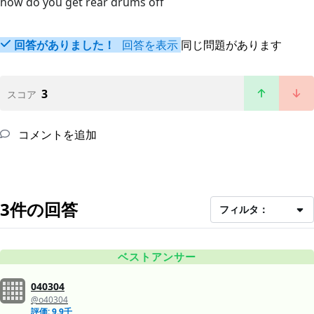
how do you get rear drums off
回答がありました！
回答を表示
同じ問題があります
3
スコア
コメントを追加
3件の回答
フィルタ：
ベストアンサー
040304
@o40304
評価: 9.9千