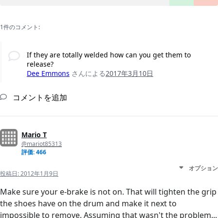
1件のコメント:
If they are totally welded how can you get them to
release?
Dee Emmons
さんによる
2017年3月10日
コメントを追加
Mario T
@mariot85313
評価: 466
オプション
投稿日:
2012年1月9日
Make sure your e-brake is not on. That will tighten the grip
the shoes have on the drum and make it next to
impossible to remove. Assuming that wasn't the problem...