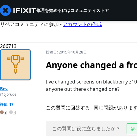
修理を始めるには
コミュニティ
ストア
リペアコミュニティに参加 -
アカウントの作成
266713
投稿日:
2015年10月28日
Anyone changed a fro
I've changed screens on blackberry z10
Bev
anyone out there changed one?
@bjbrude
評価: 17
この質問に回答する
同じ問題がありま
3
4
この質問は役に立ちましたか？
は