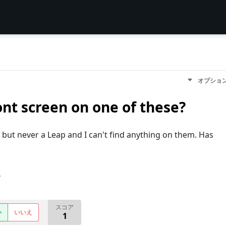
オプショ
nt screen on one of these?
 but never a Leap and I can't find anything on them. Has
す
スコア
い
いいえ
1