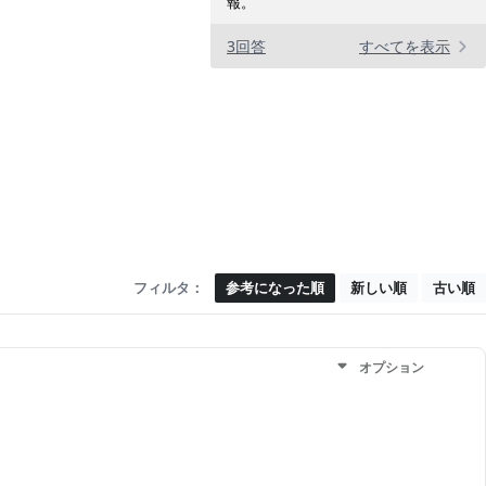
報。
3回答
すべてを表示
フィルタ：
参考になった順
新しい順
古い順
オプション