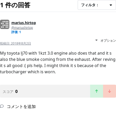
1 件の回答
フィルタ：
marius.hirtop
@mariushirtop
評価: 1
オプション
投稿日:
2018年8月2日
My toyota lj70 with 1kzt 3.0 engine also does that and it s
also the blue smoke coming from the exhaust. After reving
it s all good :( pls help. I might think it s because of the
turbocharger which is worn.
0
スコア
コメントを追加