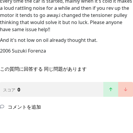
Every time the car is started, mainly when it's cold it makes
a loud rattling noise for a while and then if you rev up the
motor it tends to go away.i changed the tensioner pulley
thinking that would solve it but no luck. Please anyone
have same issue help!!
And it's not low on oil already thought that.
2006 Suzuki Forenza
この質問に回答する
同じ問題があります
0
スコア
コメントを追加