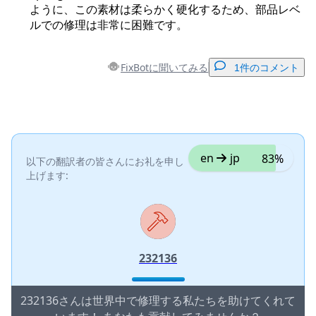
ように、この素材は柔らかく硬化するため、部品レベ
ルでの修理は非常に困難です。
FixBotに聞いてみる
1件のコメント
コメントを追加
コメントを追加
en
jp
83%
以下の翻訳者の皆さんにお礼を申し
上げます:
キャンセル
コメントを投稿
232136
232136さんは世界中で修理する私たちを助けてくれて