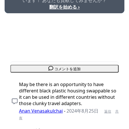
います！ あなたも貢献してみませんか？
翻訳を始める ›
コメントを追加
May be there is an opportunity to have
different black plastic housing swappable so
it can be used in different countries without
those clunky travel adapters.
Anan Venasakulchai
-
2024年8月25日
返信
共
有