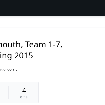
outh, Team 1-7,
ing 2015
-S15S1G7
4
ガイド