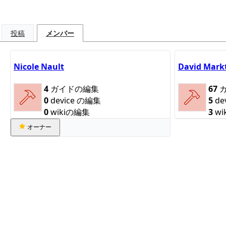
投稿
メンバー
Nicole Nault
David Mark
4
ガイドの編集
67
ガ
0
device の編集
5
de
0
wikiの編集
3
wi
オーナー