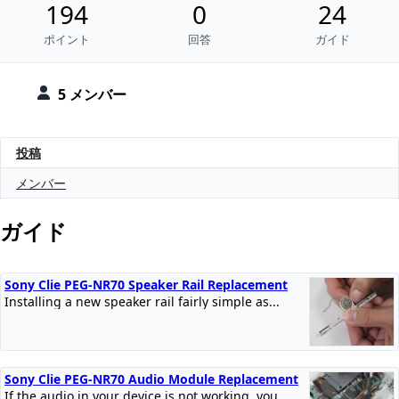
194
0
24
ポイント
回答
ガイド
5 メンバー
投稿
メンバー
ガイド
Sony Clie PEG-NR70 Speaker Rail Replacement
Installing a new speaker rail fairly simple as...
Sony Clie PEG-NR70 Audio Module Replacement
If the audio in your device is not working, you...