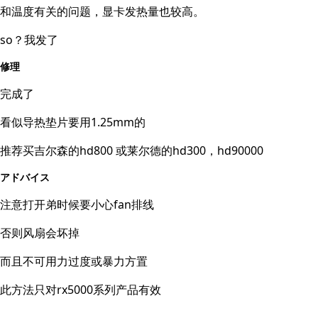
和温度有关的问题，显卡发热量也较高。
so？我发了
修理
完成了
看似导热垫片要用1.25mm的
推荐买吉尔森的hd800 或莱尔德的hd300，hd90000
アドバイス
注意打开弟时候要小心fan排线
否则风扇会坏掉
而且不可用力过度或暴力方置
此方法只对rx5000系列产品有效