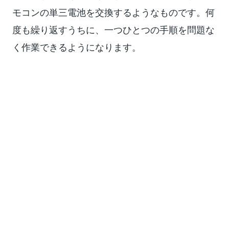
モコンの単三電池を交換するようなものです。何
度も繰り返すうちに、一つひとつの手順を問題な
く作業できるようになります。
韓国語での修理ガイドやWikiの公開は、iFixitの
ミッションにとって非常に重要です。そのため、
みなさんの翻訳スキルを発揮してください。翻訳
とは、その内容を理解し、それを翻訳する相手の
言語を理解し、自分の言語でメッセージを再現
し、情報ギャップを埋めることです。“
언어학
자
“、”
탐험가
“、”
서기
“のバッジを取得することを
夢見たなら、その時が来たのです！