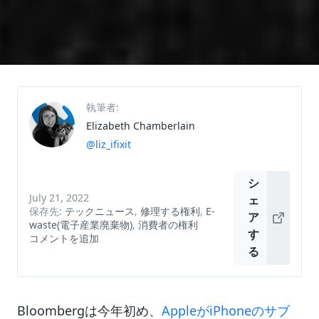
執筆者:
Elizabeth Chamberlain
@liz_ifixit
シ
July 21, 2022
ェ
保存先:
テックニュース
,
修理する権利
,
E-
ア
waste(電子産業廃棄物)
,
消費者の権利
す
コメントを追加
る
Bloombergは今年初め、
AppleがiPhoneのサブ