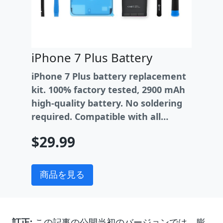
iPhone 7 Plus Battery
iPhone 7 Plus battery replacement
kit. 100% factory tested, 2900 mAh
high-quality battery. No soldering
required. Compatible with all
iPhone 7 Plus models (not iPhone
$29.99
7).
商品を見る
訂正:
この記事の公開当初のバージョンでは、膨