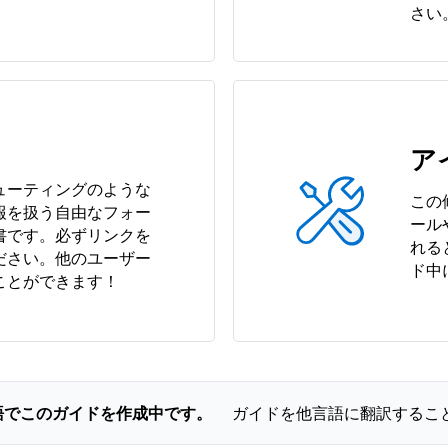
さい
ア
ューティングのような
この
報を扱う自由なフォー
ール
書です。必ずリンクを
れる
ださい。他のユーザー
ド中
ことができます！
語でこのガイドを作成中です。
ガイドを他言語に翻訳するこ