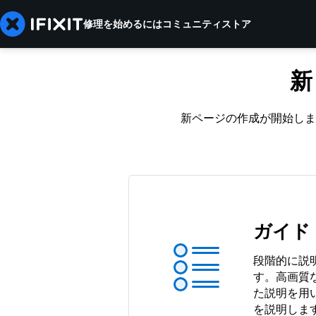
修理を始めるには
コミュニティ
ストア
新
新ページの作成が開始しま
ガイド
段階的に説
す。高画質
た説明を用
を説明しま