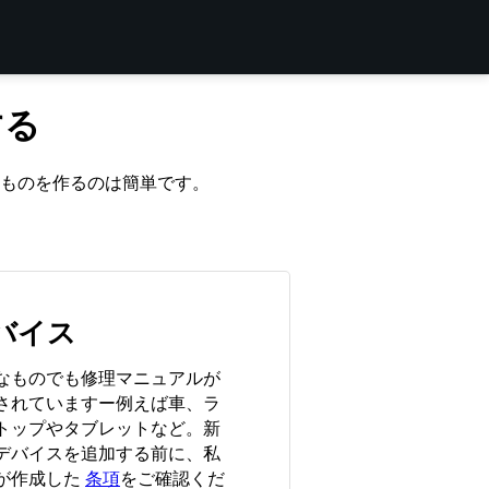
する
ものを作るのは簡単です。
バイス
なものでも修理マニュアルが
されていますー例えば車、ラ
トップやタブレットなど。新
デバイスを追加する前に、私
が作成した
条項
をご確認くだ