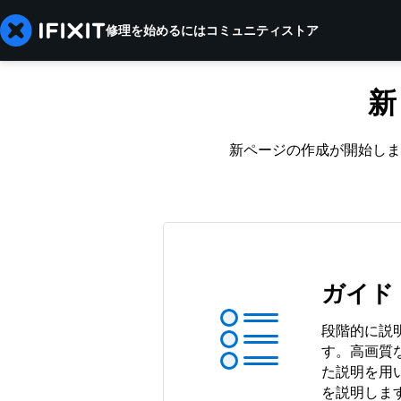
修理を始めるには
コミュニティ
ストア
新
新ページの作成が開始しま
ガイド
段階的に説
す。高画質
た説明を用
を説明しま