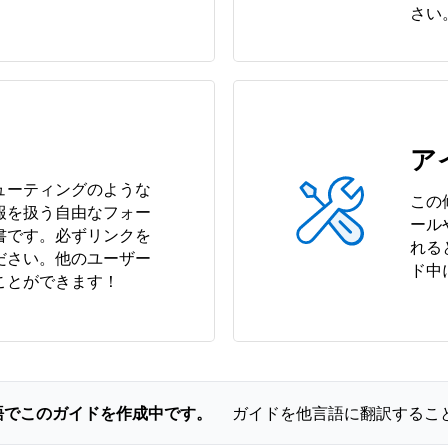
さい
ア
ューティングのような
この
報を扱う自由なフォー
ール
書です。必ずリンクを
れる
ださい。他のユーザー
ド中
ことができます！
語でこのガイドを作成中です。
ガイドを他言語に翻訳するこ