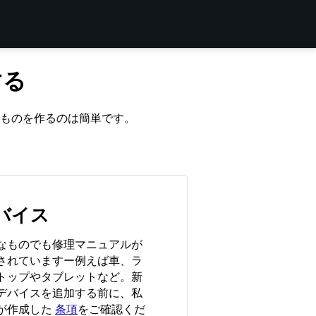
する
ものを作るのは簡単です。
バイス
なものでも修理マニュアルが
されていますー例えば車、ラ
トップやタブレットなど。新
デバイスを追加する前に、私
が作成した
条項
をご確認くだ