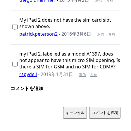
返信
共有
My iPad 2 does not have the sim card slot
shown above.
patrickpeterson2
-
2016年3月6日
返信
共有
my iPad 2, labelled as a model A1397, does
not appear to have this micro SIM opening. Is
there a SIM for GSM and no SIM for CDMA?
rspydell
-
2019年1月31日
返信
共有
コメントを追加
キャンセル
コメントを投稿