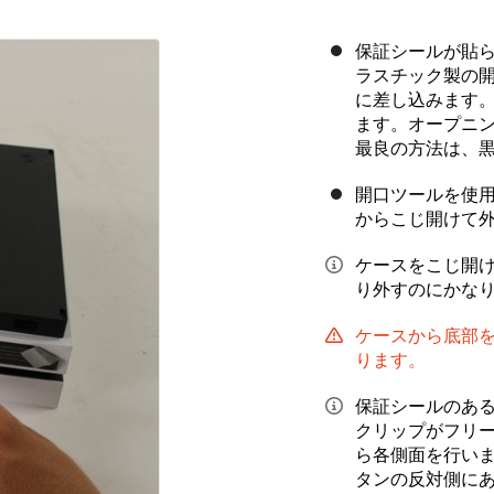
保証シールが貼
ラスチック製の
に差し込みます
ます。オープニ
最良の方法は、
開口ツールを使
からこじ開けて
ケースをこじ開
り外すのにかな
ケースから底部
ります。
保証シールのあ
クリップがフリ
ら各側面を行い
タンの反対側に