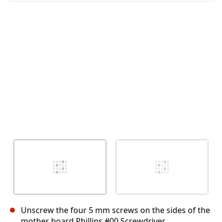
キャンセル
コメントを投稿
Unscrew the four 5 mm screws on the sides of the
mother board Phillips #00 Screwdriver.