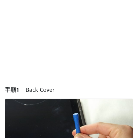
手順1
Back Cover