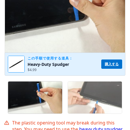
この手順で使用する道具：
購入する
Heavy-Duty Spudger
$4.99
The plastic opening tool may break during this
step. You may need to use the
heavy duty spudger