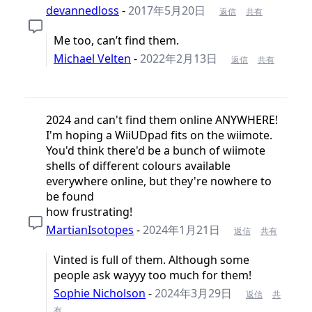
devannedloss
-
2017年5月20日
返信
共有
Me too, can’t find them.
Michael Velten
-
2022年2月13日
返信
共有
2024 and can't find them online ANYWHERE!
I'm hoping a WiiUDpad fits on the wiimote.
You'd think there'd be a bunch of wiimote
shells of different colours available
everywhere online, but they're nowhere to
be found
how frustrating!
MartianIsotopes
-
2024年1月21日
返信
共有
Vinted is full of them. Although some
people ask wayyy too much for them!
Sophie Nicholson
-
2024年3月29日
返信
共
有