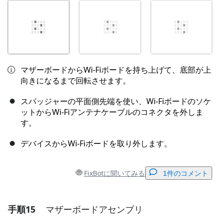
マザーボードからWi-Fiボードを持ち上げて、底部が上
向きになるまで回転させます。
スパッジャーの平面側先端を使い、Wi-Fiボードのソケ
ットからWi-Fiアンテナケーブルのコネクタを外しま
す。
デバイスからWi-Fiボードを取り外します。
FixBotに聞いてみる
1件のコメント
手順15
マザーボードアセンブリ
コメントを追加