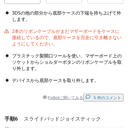
3DSの他の部分から底部ケースの下端を持ち上げて外
します。
2本のリボンケーブルがまだマザーボードをケースに
接続しているので、底部ケースを完全に引き離さない
ようにしてください。
プラスチック製開口ツールを使い、マザーボード上の
ソケットからショルダーボタンのリボンケーブルを取
り外します。
デバイスから底部ケースを取り外します。
FixBotに聞いてみる
5 件のコメント
手順6
スライドパッドジョイスティック
コメントを追加