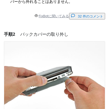
バーから外れることはありません。
FixBotに聞いてみる
32 件のコメント
手順2
バックカバーの取り外し
コメントを追加
コメントを追加
キャンセル
コメントを投稿