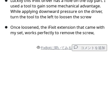
Luckily this iFixit driver has a hole on the top part. I
used a tool to gain some mechanical advantage.
While applying downward pressure on the driver,
turn the tool to the left to loosen the screw
Once loosened, the iFixit extension that came with
my set, works perfectly to remove the screw,
FixBotに聞いてみる
コメントを追加
コメントを追加
コメントを追加
キャンセル
コメントを投稿