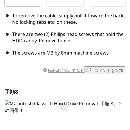
To remove the cable, simply pull it toward the back.
No locking tabs etc. on these.
There are two (2) Philips head screws that hold the
HDD caddy. Remove those
The screws are M3 by 8mm machine screws
FixBotに聞いてみる
コメントを追加
手順8
コメントを追加
コメントを追加