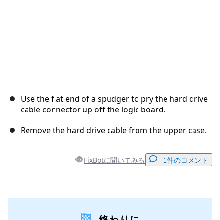
Use the flat end of a spudger to pry the hard drive
cable connector up off the logic board.
Remove the hard drive cable from the upper case.
FixBotに聞いてみる
1件のコメント
コメントを追加
終わりに