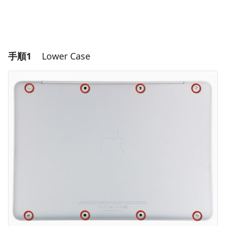
手順1
Lower Case