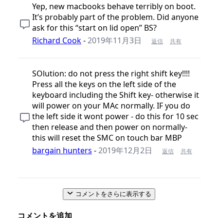
Yep, new macbooks behave terribly on boot.
It’s probably part of the problem. Did anyone
ask for this “start on lid open” BS?
Richard Cook
-
2019年11月3日
返信
共有
SOlution: do not press the right shift key!!!!
Press all the keys on the left side of the
keyboard including the Shift key- otherwise it
will power on your MAc normally. IF you do
the left side it wont power - do this for 10 sec
then release and then power on normally-
this will reset the SMC on touch bar MBP
bargain hunters
-
2019年12月2日
返信
共有
コメントをさらに表示する
コメントを追加