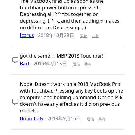
The Macbook fires up as soon as the
touchbar power button is pressed.
Depressing all ⇧⌃⌥⎋ together, or
depressing ⇧⌃⌥ and then adding ⎋ makes
no difference. Depressing! ,-)
Icarus
-
2018年10月28日
返信
共有
got the same in MBP 2018 Touchbar!!!
Bart
-
2019年2月15日
返信
共有
Nope. Doesn’t work on a 2018 MacBook Pro
with Touchbar. Pressing any key boots up the
computer and holding Command-Option-P-R
doesn’t have any effect as it did on previous
models.
Brian Tully
-
2019年9月16日
返信
共有