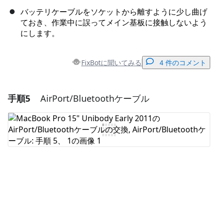
バッテリケーブルをソケットから離すように少し曲げ
ておき、作業中に誤ってメイン基板に接触しないよう
にします。
FixBotに聞いてみる
4 件のコメント
手順5
AirPort/Bluetoothケーブル
コメントを追加
コメントを追加
キャンセル
コメントを投稿