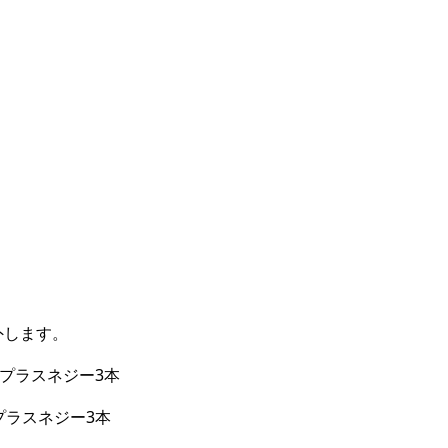
外します。
#00プラスネジー3本
00プラスネジー3本