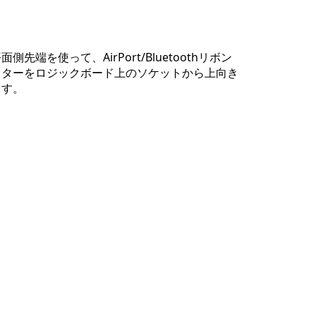
コメントを追加
先端を使って、AirPort/Bluetoothリボン
クターをロジックボード上のソケットから上向き
ます。
キャンセル
コメントを投稿