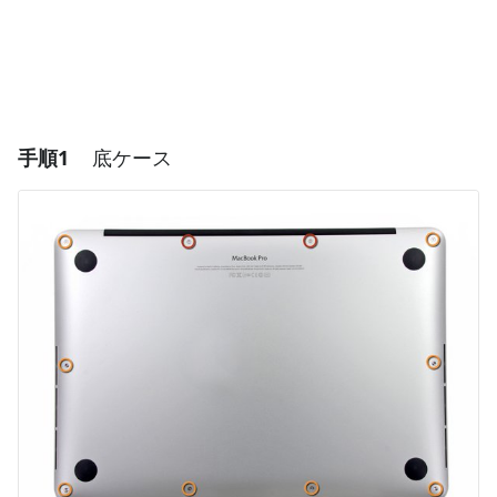
手順1
底ケース