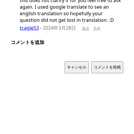
this does not clarify it for you feel free to ask
again. I used google translate to see an
english translation so hopefully your
question did not get lost in translation. :D
tcagle53
-
2024年3月28日
返信
共有
コメントを追加
キャンセル
コメントを投稿