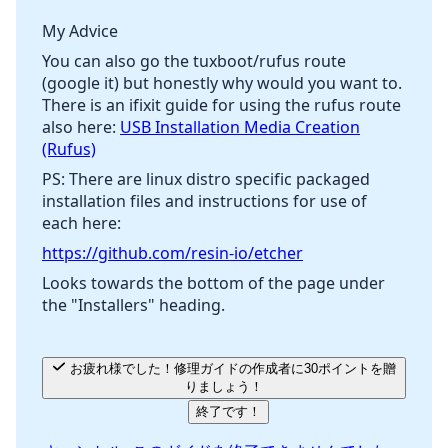
My Advice
キャンセル
コメントを投稿
You can also go the tuxboot/rufus route
(google it) but honestly why would you want to.
There is an ifixit guide for using the rufus route
also here:
USB Installation Media Creation
(Rufus)
PS: There are linux distro specific packaged
installation files and instructions for use of
each here:
https://github.com/resin-io/etcher
Looks towards the bottom of the page under
the "Installers" heading.
お疲れ様でした！修理ガイドの作成者に30ポイントを贈
りましょう！
終了です！