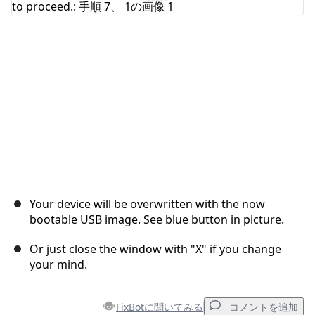
キャンセル
コメントを投稿
Your device will be overwritten with the now
bootable USB image. See blue button in picture.
Or just close the window with "X" if you change
your mind.
FixBotに聞いてみる
コメントを追加