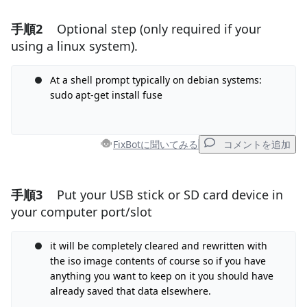
手順2
Optional step (only required if your
コメントを追加
using a linux system).
コメントを追加
At a shell prompt typically on debian systems:
sudo apt-get install fuse
キャンセル
コメントを投稿
FixBotに聞いてみる
コメントを追加
手順3
Put your USB stick or SD card device in
コメントを追加
your computer port/slot
コメントを追加
it will be completely cleared and rewritten with
the iso image contents of course so if you have
anything you want to keep on it you should have
キャンセル
コメントを投稿
already saved that data elsewhere.