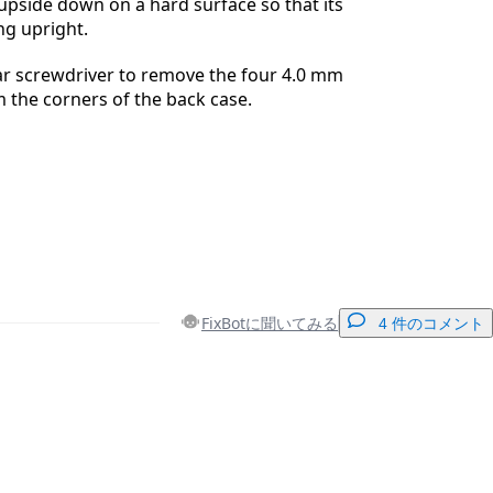
upside down on a hard surface so that its
ng upright.
ar screwdriver to remove the four 4.0 mm
 the corners of the back case.
FixBotに聞いてみる
4 件のコメント
コメントを追加