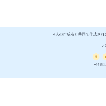
4人の作成者
と共同で作成され
バ
+19 個