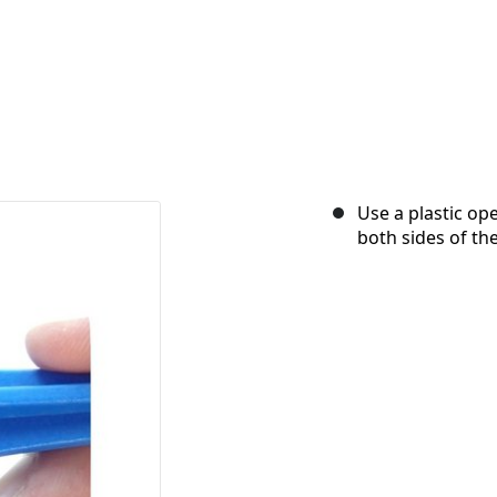
Use a plastic op
both sides of th