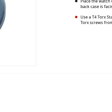
Place the watch 
back case is faci
Use a T4 Torx St
Torx screws from