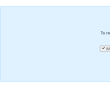
コメントを追加
To re
お