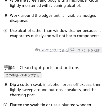
Wipe the screen and body with a microfiber cloth
lightly moistened with cleaning alcohol.
Work around the edges until all visible smudges
キャンセル
コメントを投稿
disappear.
Use alcohol rather than window cleaner because it
evaporates quickly and will not harm components.
FixBotに聞いてみる
コメントを追加
手順4
Clean tight ports and buttons
コメントを追加
この手順へスキップする
コメントを追加
Dip a cotton swab in alcohol, press off excess, then
lightly sweep around buttons, speakers, and the
charging port.
キャンセル
コメントを投稿
Flatten the swab tip or use a blunted wooden