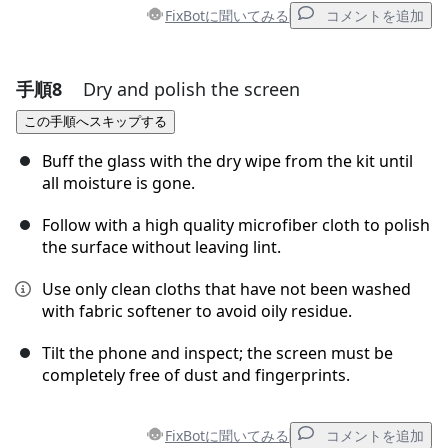
FixBotに聞いてみる
コメントを追加
手順8
Dry and polish the screen
コメントを追加
この手順へスキップする
コメントを追加
Buff the glass with the dry wipe from the kit until
all moisture is gone.
Follow with a high quality microfiber cloth to polish
キャンセル
コメントを投稿
the surface without leaving lint.
Use only clean cloths that have not been washed
with fabric softener to avoid oily residue.
Tilt the phone and inspect; the screen must be
completely free of dust and fingerprints.
FixBotに聞いてみる
コメントを追加