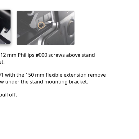
キャンセル
コメントを投稿
12 mm Phillips #000 screws above stand
t.
 #1 with the 150 mm flexible extension remove
rew under the stand mounting bracket.
pull off.