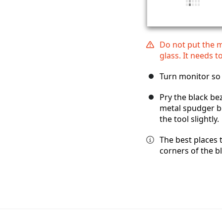
Do not put the 
glass. It needs 
Turn monitor so 
Pry the black be
metal spudger b
the tool slightly.
The best places t
corners of the bl