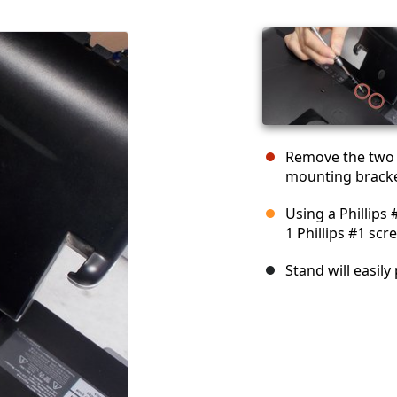
Remove the two 
mounting bracke
Using a Phillips
1 Phillips #1 sc
Stand will easily 