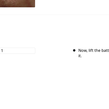
Now, lift the ba
it.