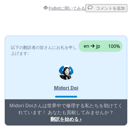
FixBotに聞いてみる
コメントを追加
コメントを追加
コメントを追加
en
jp
100%
以下の翻訳者の皆さんにお礼を申し
上げます:
キャンセル
コメントを投稿
Midori Doi
Midori Doiさんは世界中で修理する私たちを助けてく
れています！ あなたも貢献してみませんか？
翻訳を始める ›