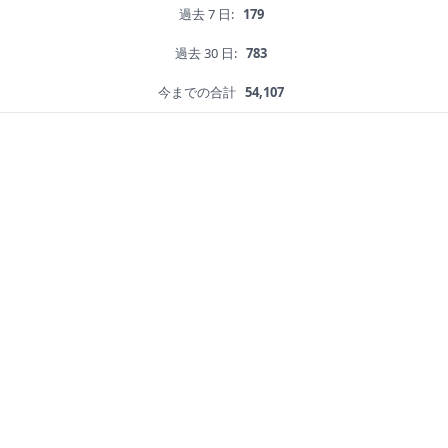
過去 7 日:
179
過去 30 日:
783
今までの合計
54,107