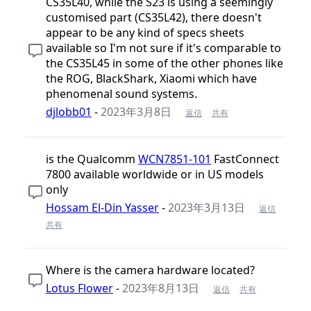
CS35L40, while the S23 is using a seemingly
customised part (CS35L42), there doesn't
appear to be any kind of specs sheets
available so I'm not sure if it's comparable to
the CS35L45 in some of the other phones like
the ROG, BlackShark, Xiaomi which have
phenomenal sound systems.
djlobb01
-
2023年3月8日
返信
共有
is the Qualcomm
WCN7851-101
FastConnect
7800 available worldwide or in US models
only
Hossam El-Din Yasser
-
2023年3月13日
返信
共有
Where is the camera hardware located?
Lotus Flower
-
2023年8月13日
返信
共有