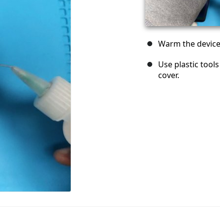
Warm the device 
Use plastic tool
cover.